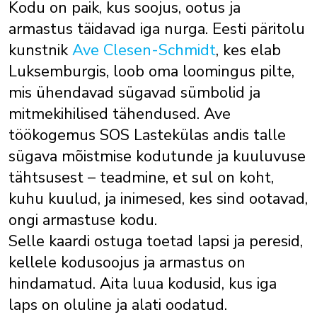
Kodu on paik, kus soojus, ootus ja
armastus täidavad iga nurga. Eesti päritolu
kunstnik
Ave Clesen-Schmidt
, kes elab
Luksemburgis, loob oma loomingus pilte,
mis ühendavad sügavad sümbolid ja
mitmekihilised tähendused. Ave
töökogemus SOS Lastekülas andis talle
sügava mõistmise kodutunde ja kuuluvuse
tähtsusest – teadmine, et sul on koht,
kuhu kuulud, ja inimesed, kes sind ootavad,
ongi armastuse kodu.
Selle kaardi ostuga toetad lapsi ja peresid,
kellele kodusoojus ja armastus on
hindamatud. Aita luua kodusid, kus iga
laps on oluline ja alati oodatud.