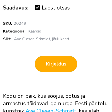
Saadavus:
Laost otsas
SKU:
20249
Kategooria:
Kaardid
Silt:
Ave Clesen-Schmidt
jõulukaart
Kirjeldus
Kodu on paik, kus soojus, ootus ja
armastus täidavad iga nurga. Eesti päritolu
kunstnik
Ave Clesen-Schmidt
, kes elab