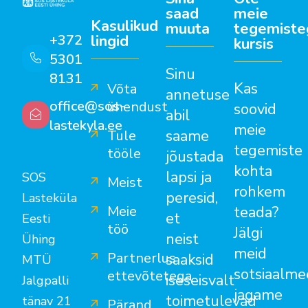
saad
meie
Kasulikud
muuta
tegemiste
lingid
+372
kursis
5301
Sinu
8131
Kas
Võta
annetuse
office@sos-
ühendust
soovid
abil
lastekyla.ee
meie
saame
Tule
tegemiste
tööle
jõustada
kohta
lapsi ja
SOS
Meist
rohkem
peresid,
Lasteküla
Meie
teada?
et
Eesti
töö
Jälgi
neist
Ühing
meid
Partnerlus
saaksid
MTÜ
sotsiaalme
ettevõtetega
iseseisvalt
Jalgpalli
jagame
toimetulevad
tänav 21
Pärand