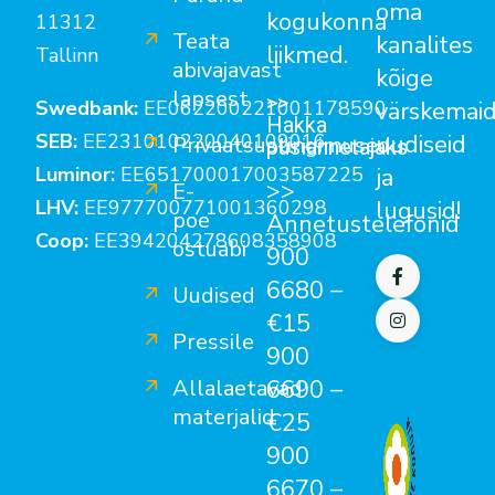
oma
kogukonna
11312
Teata
kanalites
liikmed.
Tallinn
abivajavast
kõige
lapsest
>>
värskemai
Swedbank:
EE062200221001178590
Hakka
uudiseid
SEB:
EE231010220040109016
Privaatsustingimused
püsiannetajaks
ja
Luminor:
EE651700017003587225
>>
E-
lugusid!
LHV:
EE977700771001360298
poe
Annetustelefonid
Coop:
EE394204278608358908
ostuabi
900
6680
–
Uudised
€15
Pressile
900
Allalaetavad
6690
–
materjalid
€25
900
6670
–